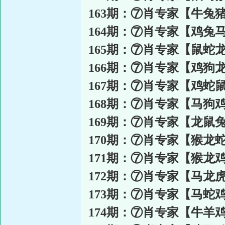
163期：⑦肖专家【牛兔
164期：⑦肖专家【鸡兔
165期：⑦肖专家【鼠蛇
166期：⑦肖专家【鸡狗
167期：⑦肖专家【鸡蛇
168期：⑦肖专家【马狗
169期：⑦肖专家【龙鼠
170期：⑦肖专家【猴龙
171期：⑦肖专家【猴龙
172期：⑦肖专家【马龙
173期：⑦肖专家【马蛇
174期：⑦肖专家【牛羊