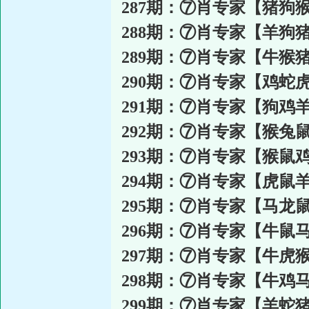
287期：⑦肖专家【猪狗
288期：⑦肖专家【羊狗
289期：⑦肖专家【牛猴
290期：⑦肖专家【鸡蛇
291期：⑦肖专家【狗鸡
292期：⑦肖专家【猴兔
293期：⑦肖专家【猴鼠
294期：⑦肖专家【虎鼠
295期：⑦肖专家【马龙
296期：⑦肖专家【牛鼠
297期：⑦肖专家【牛虎
298期：⑦肖专家【牛鸡
299期：⑦肖专家【羊蛇