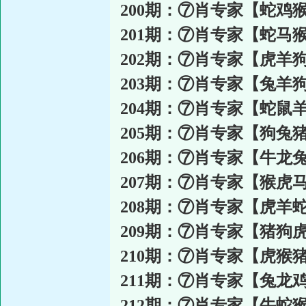
200期：⑦肖专家【蛇鸡
201期：⑦肖专家【蛇马
202期：⑦肖专家【虎羊
203期：⑦肖专家【兔羊
204期：⑦肖专家【蛇鼠
205期：⑦肖专家【狗兔
206期：⑦肖专家【牛龙
207期：⑦肖专家【猴虎
208期：⑦肖专家【虎羊
209期：⑦肖专家【猪狗
210期：⑦肖专家【虎猴
211期：⑦肖专家【兔龙
212期：⑦肖专家【牛蛇