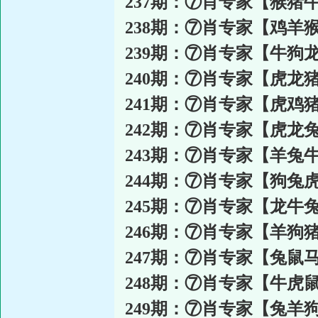
237期：⑦肖专家【猴猪
238期：⑦肖专家【鸡羊
239期：⑦肖专家【牛狗
240期：⑦肖专家【虎龙
241期：⑦肖专家【虎鸡
242期：⑦肖专家【虎龙
243期：⑦肖专家【羊兔
244期：⑦肖专家【狗兔
245期：⑦肖专家【龙牛
246期：⑦肖专家【羊狗
247期：⑦肖专家【兔鼠
248期：⑦肖专家【牛虎
249期：⑦肖专家【兔羊