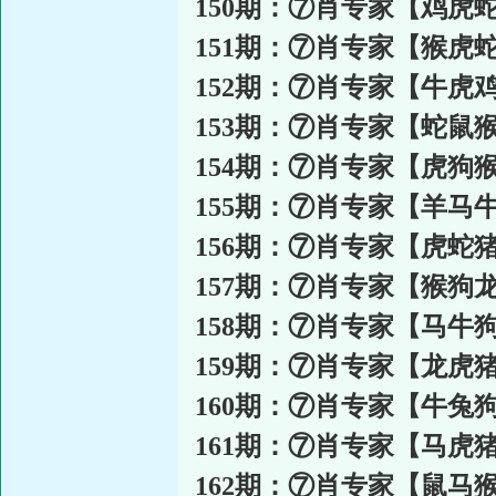
150期：⑦肖专家【鸡虎
151期：⑦肖专家【猴虎
152期：⑦肖专家【牛虎
153期：⑦肖专家【蛇鼠
154期：⑦肖专家【虎狗
155期：⑦肖专家【羊马
156期：⑦肖专家【虎蛇
157期：⑦肖专家【猴狗
158期：⑦肖专家【马牛
159期：⑦肖专家【龙虎
160期：⑦肖专家【牛兔
161期：⑦肖专家【马虎
162期：⑦肖专家【鼠马