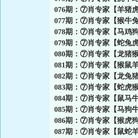
076期：⑦肖专家【羊猪
077期：⑦肖专家【猴牛
078期：⑦肖专家【马鸡
079期：⑦肖专家【蛇兔
080期：⑦肖专家【龙猪
081期：⑦肖专家【猴鼠
082期：⑦肖专家【龙兔
083期：⑦肖专家【蛇虎
084期：⑦肖专家【鼠马
085期：⑦肖专家【马狗
086期：⑦肖专家【猴虎
087期：⑦肖专家【鼠蛇