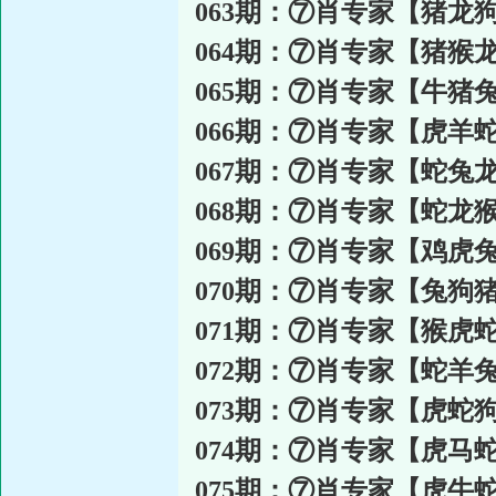
063期：⑦肖专家【猪龙
064期：⑦肖专家【猪猴
065期：⑦肖专家【牛猪
066期：⑦肖专家【虎羊
067期：⑦肖专家【蛇兔
068期：⑦肖专家【蛇龙
069期：⑦肖专家【鸡虎
070期：⑦肖专家【兔狗
071期：⑦肖专家【猴虎
072期：⑦肖专家【蛇羊
073期：⑦肖专家【虎蛇
074期：⑦肖专家【虎马
075期：⑦肖专家【虎牛