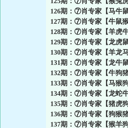
125期：⑦肖专家【猴兔
126期：⑦肖专家【马牛
127期：⑦肖专家【牛鼠
128期：⑦肖专家【羊虎
129期：⑦肖专家【龙虎
130期：⑦肖专家【羊龙
131期：⑦肖专家【龙牛
132期：⑦肖专家【牛狗
133期：⑦肖专家【马猴
134期：⑦肖专家【龙蛇
135期：⑦肖专家【猪虎
136期：⑦肖专家【狗猴
137期：⑦肖专家【猴羊