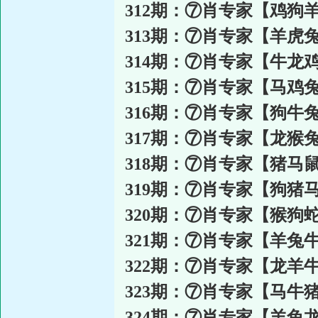
312期：⑦肖专家【鸡狗
313期：⑦肖专家【羊虎
314期：⑦肖专家【牛龙
315期：⑦肖专家【马鸡
316期：⑦肖专家【狗牛
317期：⑦肖专家【龙猴
318期：⑦肖专家【猪马
319期：⑦肖专家【狗猪
320期：⑦肖专家【猴狗
321期：⑦肖专家【羊兔
322期：⑦肖专家【龙羊
323期：⑦肖专家【马牛
324期：⑦肖专家【羊兔