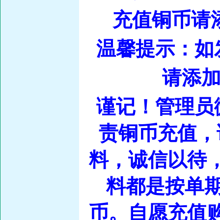
充值铜币请
温馨提示：如
请添加
谨记！管理员
责铜币充值，
料，诚信以待
料都是按单期
币。自愿充值