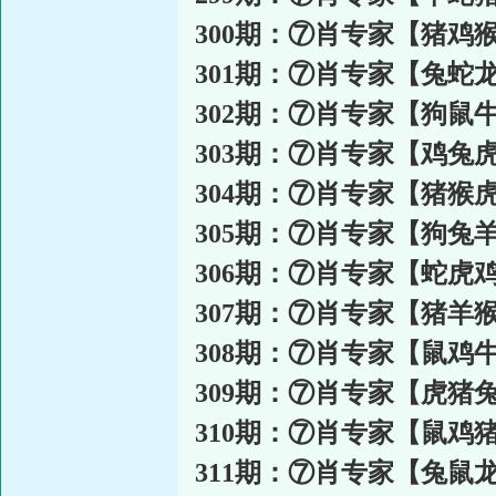
300期：⑦肖专家【猪鸡
301期：⑦肖专家【兔蛇
302期：⑦肖专家【狗鼠
303期：⑦肖专家【鸡兔
304期：⑦肖专家【猪猴
305期：⑦肖专家【狗兔
306期：⑦肖专家【蛇虎
307期：⑦肖专家【猪羊
308期：⑦肖专家【鼠鸡
309期：⑦肖专家【虎猪
310期：⑦肖专家【鼠鸡
311期：⑦肖专家【兔鼠