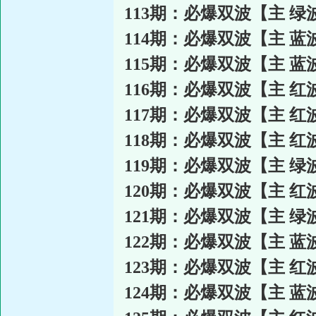
113期：必爆双波【主 绿
114期：必爆双波【主 蓝
115期：必爆双波【主 蓝
116期：必爆双波【主 红
117期：必爆双波【主 红
118期：必爆双波【主 红
119期：必爆双波【主 绿
120期：必爆双波【主 红
121期：必爆双波【主 绿
122期：必爆双波【主 蓝
123期：必爆双波【主 红
124期：必爆双波【主 蓝