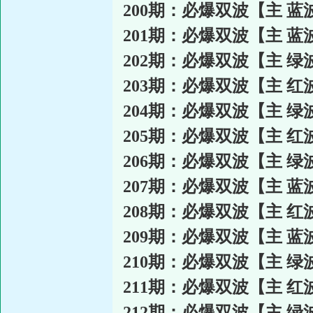
200期：必爆双波【主 蓝
201期：必爆双波【主 蓝
202期：必爆双波【主 绿
203期：必爆双波【主 红
204期：必爆双波【主 绿
205期：必爆双波【主 红
206期：必爆双波【主 绿
207期：必爆双波【主 蓝
208期：必爆双波【主 红
209期：必爆双波【主 蓝
210期：必爆双波【主 绿
211期：必爆双波【主 红
212期：必爆双波【主 绿