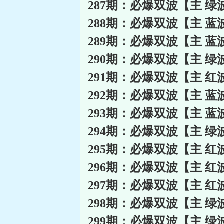
287期：必爆双波【主 绿
288期：必爆双波【主 蓝
289期：必爆双波【主 蓝
290期：必爆双波【主 绿
291期：必爆双波【主 红
292期：必爆双波【主 蓝
293期：必爆双波【主 蓝
294期：必爆双波【主 绿
295期：必爆双波【主 红
296期：必爆双波【主 红
297期：必爆双波【主 红
298期：必爆双波【主 绿
299期：必爆双波【主 绿