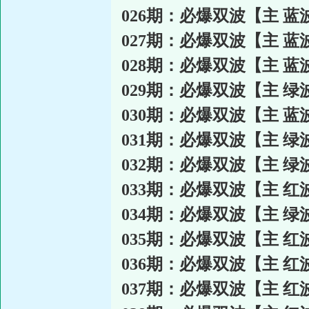
026期：必爆双波【主 蓝
027期：必爆双波【主 蓝
028期：必爆双波【主 蓝
029期：必爆双波【主 绿
030期：必爆双波【主 蓝
031期：必爆双波【主 绿
032期：必爆双波【主 绿
033期：必爆双波【主 红
034期：必爆双波【主 绿
035期：必爆双波【主 红
036期：必爆双波【主 红
037期：必爆双波【主 红