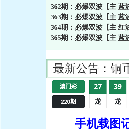
362期：必爆双波【主 蓝
363期：必爆双波【主 蓝
364期：必爆双波【主 红
365期：必爆双波【主 蓝
最新公告
：铜
手机载图