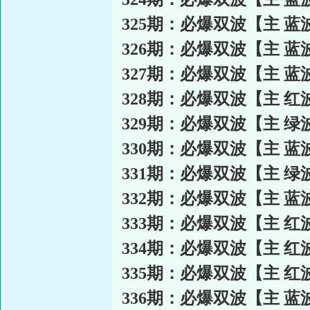
325期：必爆双波【主 蓝
326期：必爆双波【主 蓝
327期：必爆双波【主 蓝
328期：必爆双波【主 红
329期：必爆双波【主 绿
330期：必爆双波【主 蓝
331期：必爆双波【主 绿
332期：必爆双波【主 蓝
333期：必爆双波【主 红
334期：必爆双波【主 红
335期：必爆双波【主 红
336期：必爆双波【主 蓝