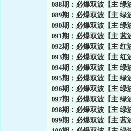
088期：必爆双波【主 绿
089期：必爆双波【主 绿
090期：必爆双波【主 绿
091期：必爆双波【主 蓝
092期：必爆双波【主 红
093期：必爆双波【主 红
094期：必爆双波【主 绿
095期：必爆双波【主 绿
096期：必爆双波【主 绿
097期：必爆双波【主 绿
098期：必爆双波【主 绿
099期：必爆双波【主 蓝
100期：必爆双波【主 绿